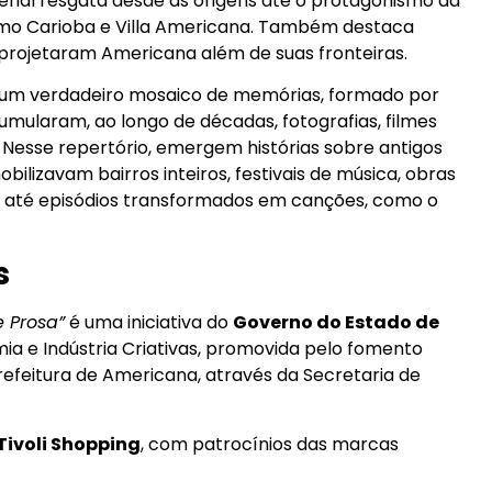
erial resgata desde as origens até o protagonismo da
como Carioba e Villa Americana. Também destaca
 projetaram Americana além de suas fronteiras.
s. É um verdadeiro mosaico de memórias, formado por
cumularam, ao longo de décadas, fotografias, filmes
. Nesse repertório, emergem histórias sobre antigos
ilizavam bairros inteiros, festivais de música, obras
e até episódios transformados em canções, como o
s
e Prosa”
é uma iniciativa do
Governo do Estado de
ia e Indústria Criativas, promovida pelo fomento
Prefeitura de Americana, através da Secretaria de
 Tivoli Shopping
, com patrocínios das marcas