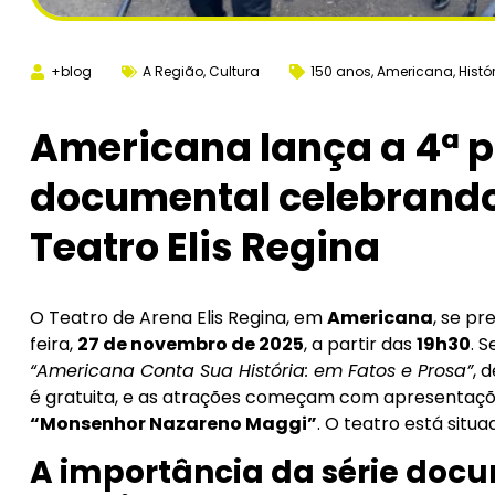
+blog
A Região
,
Cultura
150 anos
,
Americana
,
Histó
Americana lança a 4ª p
documental celebrando 
Teatro Elis Regina
O Teatro de Arena Elis Regina, em
Americana
, se p
feira,
27 de novembro de 2025
, a partir das
19h30
. 
“Americana Conta Sua História: em Fatos e Prosa”
, 
é gratuita, e as atrações começam com apresentaçõ
“Monsenhor Nazareno Maggi”
. O teatro está situ
A importância da série docu