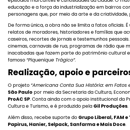
episódios marcantes e curiosidades da cidade. O mat
educação e a força da industrialização em bairros 
personagens que, por meio da arte e da criatividade,
De forma única, a obra não se limita a fatos oficiai
relatos de moradores, historiadores e famílias que a
caseiros, recortes de jornais e testemunhos pessoais
cinemas, carnavais de rua, programas de rádio que mob
inacabadas que fazem parte do patrimônio cultural 
famoso
“Piquenique Trágico”
.
Realização, apoio e parceiro
O projeto
“Americana Conta Sua História: em Fatos 
São Paulo
por meio da Secretaria da Cultura, Econom
ProAC SP
. Conta ainda com o apoio institucional da 
Cultura e Turismo, e é produzido pela
Gil Produções
.
Além disso, recebe suporte do
Grupo Liberal, FAM e
Papirus, Hanier, Selpack, Sanfarma e Mais Doce
.