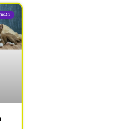
ERSÃO
a