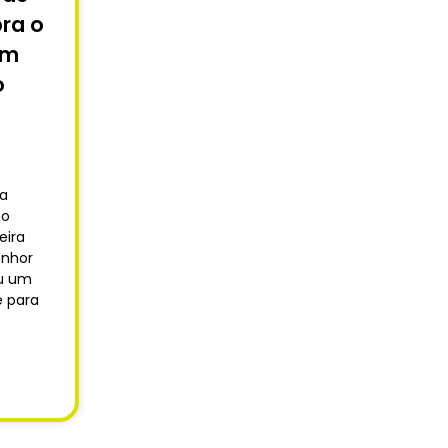
ra o
om
o
 a
no
eira
enhor
u um
 para