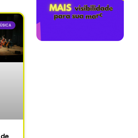
ÚSICA
 de