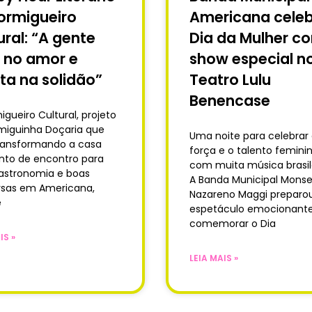
ormigueiro
Americana celeb
ural: “A gente
Dia da Mulher c
 no amor e
show especial n
ta na solidão”
Teatro Lulu
Benencase
igueiro Cultural, projeto
miguinha Doçaria que
Uma noite para celebrar
ransformando a casa
força e o talento femini
to de encontro para
com muita música brasil
gastronomia e boas
A Banda Municipal Mons
sas em Americana,
Nazareno Maggi preparo
e
espetáculo emocionante
comemorar o Dia
IS »
LEIA MAIS »