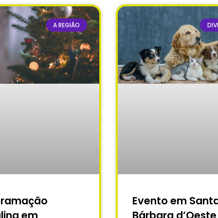
A REGIÃO
DIV
gramação
Evento em Sant
lina em
Bárbara d’Oeste