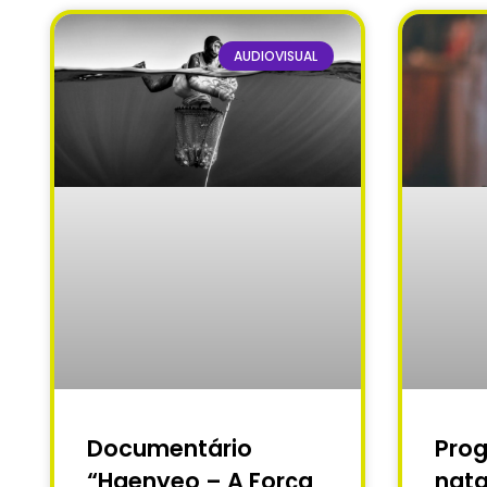
AUDIOVISUAL
Documentário
Pro
“Haenyeo – A Força
nata