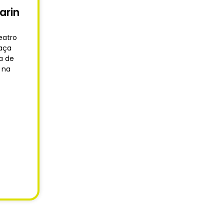
arin
eatro
raça
a de
, na