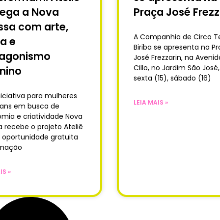
hega a Nova
Praça José Frezz
sa com arte,
A Companhia de Circo T
a e
Biriba se apresenta na P
tagonismo
José Frezzarin, na Avenid
Cillo, no Jardim São José
nino
sexta (15), sábado (16)
iciativa para mulheres
LEIA MAIS »
trans em busca de
mia e criatividade Nova
 recebe o projeto Ateliê
a oportunidade gratuita
rmação
IS »