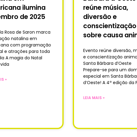
icana ilumina
reúne música,
embro de 2025
diversão e
conscientização
a Rosa de Saron marca
sobre causa ani
ação natalina em
cana com programação
Evento reúne diversão, 
al e atrações para toda
e conscientização anim
lia A magia do Natal
Santa Bárbara d’Oeste
vida
Prepare-se para um do
especial em Santa Bárba
IS »
d’Oeste! A 4ª edição da F
LEIA MAIS »