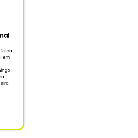
mal
música
al em
mingo
ra
eira