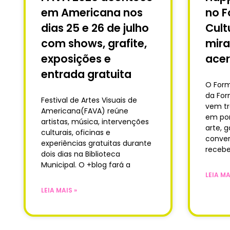
em Americana nos
no F
dias 25 e 26 de julho
Cult
com shows, grafite,
mira
exposições e
acer
entrada gratuita
O Form
da For
Festival de Artes Visuais de
vem t
Americana(FAVA) reúne
em pon
artistas, música, intervenções
arte, 
culturais, oficinas e
conver
experiências gratuitas durante
receb
dois dias na Biblioteca
Municipal. O +blog fará a
LEIA MA
LEIA MAIS »