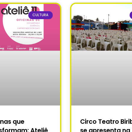
CULTURA
inas que
Circo Teatro Biri
sformam: Ateliê
se apresenta na