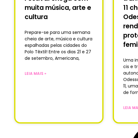
muita música, arte e
11 c
cultura
Odes
rend
Prepare-se para uma semana
pro
cheia de arte, música e cultura
femi
espalhadas pelas cidades do
Polo Têxtil! Entre os dias 21 e 27
de setembro, Americana,
Uma in
cis e 
autono
LEIA MAIS »
Odessa
11, um
de fo
LEIA MA