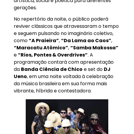
artística, social e poética para diferentes
gerações.
No repertório da noite, o público poderá
reviver clássicos que atravessaram o tempo
e seguem pulsando no imaginário coletivo,
como
“A Praieira”
,
“Da Lama ao Caos”
,
“Maracatu Atômico”
,
“Samba Makossa”
e
“Rios, Pontes & Overdrives”
. A
programação contará com apresentação
da
Banda Ciência de Chico
e set do
DJ
Ueno
, em uma noite voltada à celebração
da música brasileira em sua forma mais
vibrante, híbrida e contestadora.