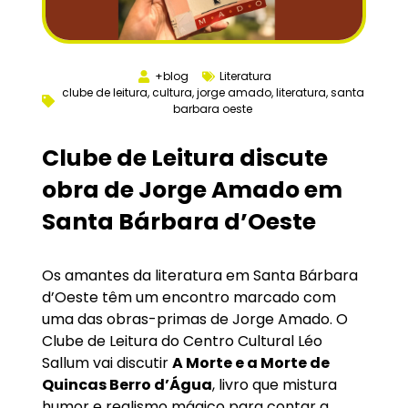
+blog
Literatura
clube de leitura
,
cultura
,
jorge amado
,
literatura
,
santa
barbara oeste
Clube de Leitura discute
obra de Jorge Amado em
Santa Bárbara d’Oeste
Os amantes da literatura em Santa Bárbara
d’Oeste têm um encontro marcado com
uma das obras-primas de Jorge Amado. O
Clube de Leitura do Centro Cultural Léo
Sallum vai discutir
A Morte e a Morte de
Quincas Berro d’Água
, livro que mistura
humor e realismo mágico para contar a