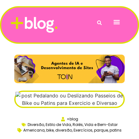
Vida e Bem-Estar
+blog
Diversão
,
Estilo de Vida
,
Rolês
,
Vida e Bem-Estar
Americana
,
bike
,
diversão
,
Exercícios
,
parque
,
patins