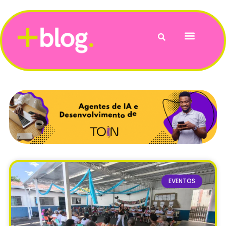
Vida e Bem-Estar
EVENTOS