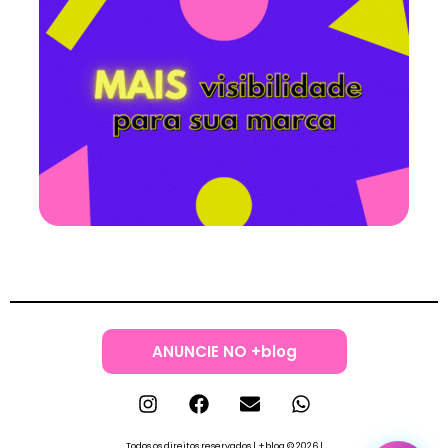
ANUNCIE NO +blog
Todos os direitos reservados | +blog © 2026 |