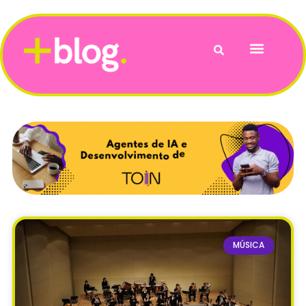
Vida e Bem-Estar
MÚSICA