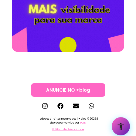
ANUNCIE NO +blog
Todos os direitos reservados | +blog © 2026 |
Site desenvolvido por
TOIN
Política de Privacidade