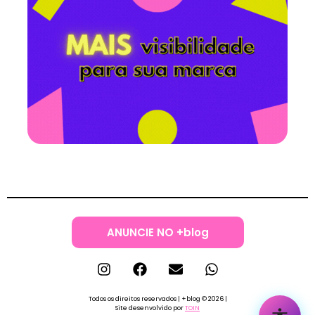
ANUNCIE NO +blog
Todos os direitos reservados | +blog © 2026 |
Site desenvolvido por
TOIN