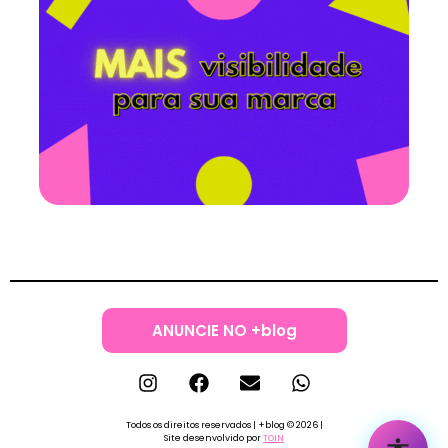
ANUNCIE NO +blog
Todos os direitos reservados | +blog © 2026 |
Site desenvolvido por
TOIN