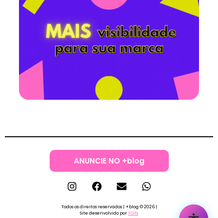
ANUNCIE NO +blog
Todos os direitos reservados | +blog © 2026 |
Site desenvolvido por
TOIN