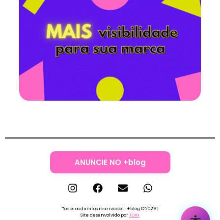
ANUNCIE NO +blog
Todos os direitos reservados | +blog © 2026 |
Site desenvolvido por
TOIN