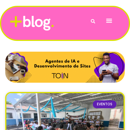
Vida e Bem-Estar
EVENTOS