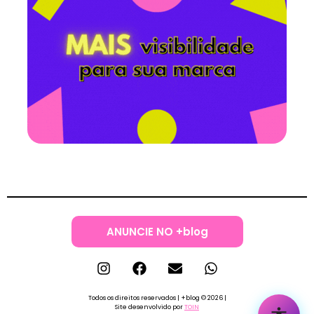
ANUNCIE NO +blog
Todos os direitos reservados | +blog © 2026 |
Site desenvolvido por
TOIN