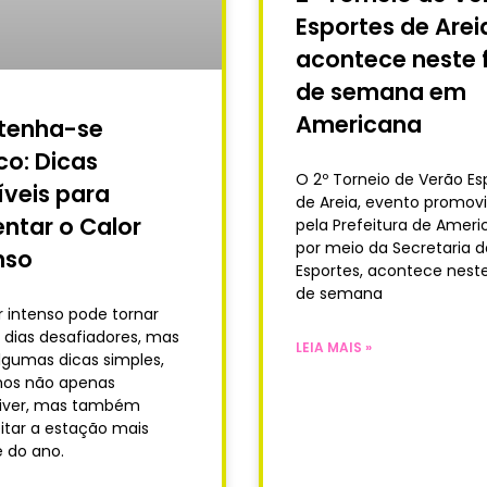
Esportes de Arei
acontece neste f
de semana em
Americana
tenha-se
co: Dicas
O 2º Torneio de Verão Es
líveis para
de Areia, evento promov
entar o Calor
pela Prefeitura de Amer
por meio da Secretaria d
nso
Esportes, acontece neste
de semana
r intenso pode tornar
 dias desafiadores, mas
LEIA MAIS »
gumas dicas simples,
os não apenas
viver, mas também
itar a estação mais
 do ano.