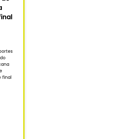
a
inal
portes
ido
icana
e
 final