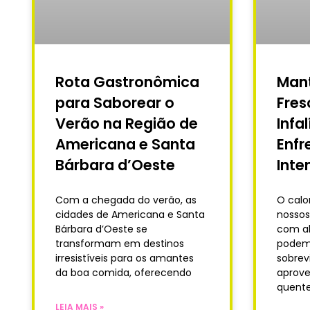
Rota Gastronômica
Man
para Saborear o
Fres
Verão na Região de
Infa
Americana e Santa
Enfr
Bárbara d’Oeste
Inte
Com a chegada do verão, as
O calo
cidades de Americana e Santa
nossos
Bárbara d’Oeste se
com al
transformam em destinos
podem
irresistíveis para os amantes
sobre
da boa comida, oferecendo
aprove
quente
LEIA MAIS »