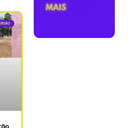
ERSÃO
rão